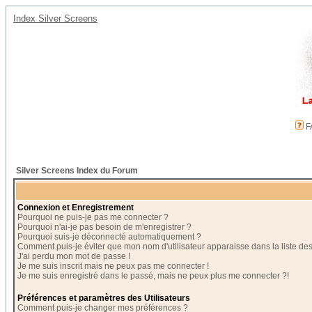
Index Silver Screens
F
Silver Screens Index du Forum
Connexion et Enregistrement
Pourquoi ne puis-je pas me connecter ?
Pourquoi n'ai-je pas besoin de m'enregistrer ?
Pourquoi suis-je déconnecté automatiquement ?
Comment puis-je éviter que mon nom d'utilisateur apparaisse dans la liste des 
J'ai perdu mon mot de passe !
Je me suis inscrit mais ne peux pas me connecter !
Je me suis enregistré dans le passé, mais ne peux plus me connecter ?!
Préférences et paramètres des Utilisateurs
Comment puis-je changer mes préférences ?