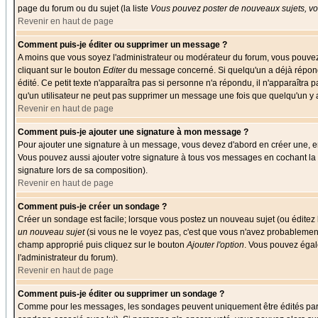
page du forum ou du sujet (la liste
Vous pouvez poster de nouveaux sujets, vou
Revenir en haut de page
Comment puis-je éditer ou supprimer un message ?
A moins que vous soyez l'administrateur ou modérateur du forum, vous pouvez
cliquant sur le bouton
Editer
du message concerné. Si quelqu'un a déjà répondu
édité. Ce petit texte n'apparaîtra pas si personne n'a répondu, il n'apparaîtra
qu'un utilisateur ne peut pas supprimer un message une fois que quelqu'un y
Revenir en haut de page
Comment puis-je ajouter une signature à mon message ?
Pour ajouter une signature à un message, vous devez d'abord en créer une, en
Vous pouvez aussi ajouter votre signature à tous vos messages en cochant la 
signature lors de sa composition).
Revenir en haut de page
Comment puis-je créer un sondage ?
Créer un sondage est facile; lorsque vous postez un nouveau sujet (ou éditez l
un nouveau sujet
(si vous ne le voyez pas, c'est que vous n'avez probablement
champ approprié puis cliquez sur le bouton
Ajouter l'option
. Vous pouvez égale
l'administrateur du forum).
Revenir en haut de page
Comment puis-je éditer ou supprimer un sondage ?
Comme pour les messages, les sondages peuvent uniquement être édités par le p