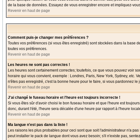
de la base de données. Essayez de vous enregistrer encore et impliquez-vous
Revenir en haut de page
Comment puis-je changer mes préférences ?
Toutes vos préférences (si vous êtes enregistré) sont stockées dans la base de
toutes vos préférences.
Revenir en haut de page
Les heures ne sont pas correctes !
Les heures sont certainement correctes; toutefois, ce que vous pouvez voir sont
horaire qui vous convient, exemple : Londres, Paris, New York, Sydney, etc. Ve
n'êtes pas enregistré, c'est la bonne heure pour le faire, si vous pardonnez le 
Revenir en haut de page
J'ai changé le fuseau horaire et l'heure est toujours incorrecte !
Si vous êtes sûr d'avoir choisi le bon fuseau horaire et que l'heure est toujour
donc, durant l'été, l'heure sera décalée d'une heure par rapport à l'heure locale
Revenir en haut de page
Ma langue n'est pas dans la liste !
Les raisons les plus probables pour ceci sont que soit l'administrateur n'a pas
peut installer le pack de langue dont vous avez besoin; s'il n'existe pas, sent