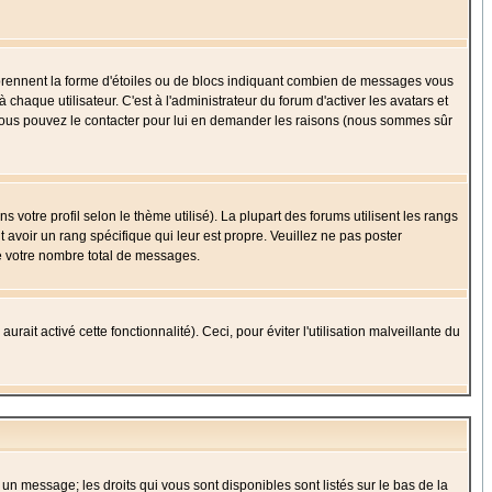
 prennent la forme d'étoiles ou de blocs indiquant combien de messages vous
haque utilisateur. C'est à l'administrateur du forum d'activer les avatars et
i, vous pouvez le contacter pour lui en demander les raisons (nous sommes sûr
 votre profil selon le thème utilisé). La plupart des forums utilisent les rangs
avoir un rang spécifique qui leur est propre. Veuillez ne pas poster
e votre nombre total de messages.
ait activé cette fonctionnalité). Ceci, pour éviter l'utilisation malveillante du
 un message; les droits qui vous sont disponibles sont listés sur le bas de la