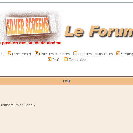
AQ
Rechercher
Liste des Membres
Groupes d'utilisateurs
S'enreg
Profil
Connexion
FAQ
utilisateurs en ligne ?