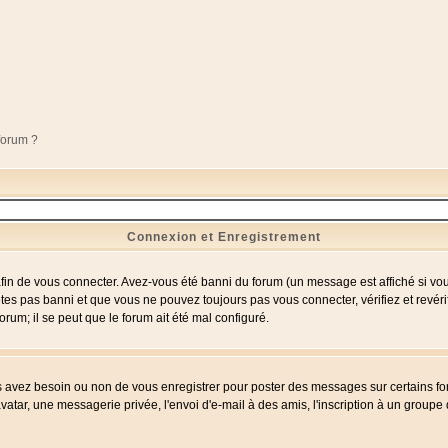
 forum ?
Connexion et Enregistrement
in de vous connecter. Avez-vous été banni du forum (un message est affiché si vous 
tes pas banni et que vous ne pouvez toujours pas vous connecter, vérifiez et revéri
orum; il se peut que le forum ait été mal configuré.
us avez besoin ou non de vous enregistrer pour poster des messages sur certains fo
atar, une messagerie privée, l'envoi d'e-mail à des amis, l'inscription à un groupe d