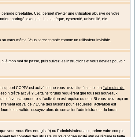
riode préétablie. Ceci permet d'éviter une utilisation abusive de votre
teur partagé, exemple : bibliothèque, cybercafé, université, etc.
s ou vous-même. Vous serez compté comme un utilisateur invisible.
oublié mon mot de passe
, puis suivez les instructions et vous devriez pouvoir
 le support COPPA est activé et que vous avez cliqué sur le lien
J'ai moins de
besoin d'être activé ? Certains forums requièrent que tous les nouveaux
ait dû vous apprendre si l'activation est requise ou non. Si vous avez reçu un
istrement est valide ? L'une des raisons pour lesquelles l'activation est
ournie est valide, essayez alors de contacter l'administrateur du forum.
rsque vous vous êtes enregistré) ou l'administrateur a supprimé votre compte
ment les comptes des utilisateurs n'ayant rien posté afin de réduire la taille