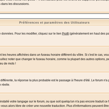
 dans les discussions.
Préférences et paramètres des Utilisateurs
 données. Pour les modifier, cliquez sur le lien
Profil
(généralement en haut des pag
 les heures affichées dans un fuseau horaire différent du vôtre. Si c'est le cas, vo
uillez noter que changer le fuseau horaire, comme la plupart des autres options, peu
jeu de mots !
s différente, la réponse la plus probable est le passage à l'heure d'été. Le forum n'a
 réelle.
 installé votre langage sur le forum, ou que soit quelqu'un n'a pas encore traduit c
ez-vous alors libre de créer une nouvelle traduction. Plus d'informations peuvent êtr