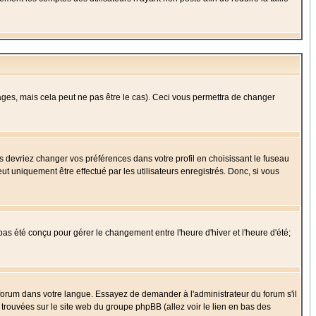
es, mais cela peut ne pas être le cas). Ceci vous permettra de changer
us devriez changer vos préférences dans votre profil en choisissant le fuseau
t uniquement être effectué par les utilisateurs enregistrés. Donc, si vous
 pas été conçu pour gérer le changement entre l'heure d'hiver et l'heure d'été;
e forum dans votre langue. Essayez de demander à l'administrateur du forum s'il
e trouvées sur le site web du groupe phpBB (allez voir le lien en bas des