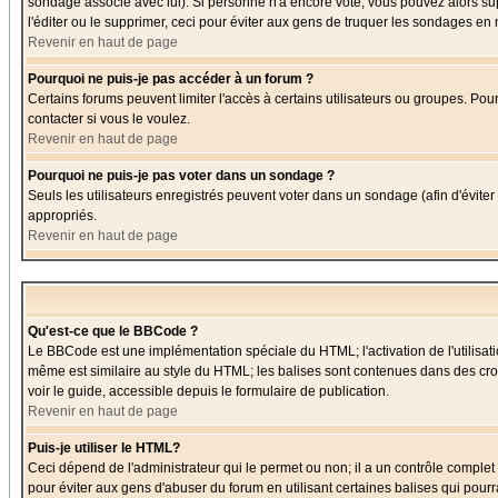
sondage associé avec lui). Si personne n'a encore voté, vous pouvez alors sup
l'éditer ou le supprimer, ceci pour éviter aux gens de truquer les sondages en
Revenir en haut de page
Pourquoi ne puis-je pas accéder à un forum ?
Certains forums peuvent limiter l'accès à certains utilisateurs ou groupes. Pou
contacter si vous le voulez.
Revenir en haut de page
Pourquoi ne puis-je pas voter dans un sondage ?
Seuls les utilisateurs enregistrés peuvent voter dans un sondage (afin d'éviter
appropriés.
Revenir en haut de page
Qu'est-ce que le BBCode ?
Le BBCode est une implémentation spéciale du HTML; l'activation de l'utilisat
même est similaire au style du HTML; les balises sont contenues dans des croche
voir le guide, accessible depuis le formulaire de publication.
Revenir en haut de page
Puis-je utiliser le HTML?
Ceci dépend de l'administrateur qui le permet ou non; il a un contrôle comple
pour éviter aux gens d'abuser du forum en utilisant certaines balises qui pour