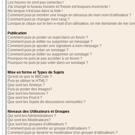
Les heures ne sont pas correctes !
J'ai changé le fuseau horaire et l'heure est toujours incorrecte !
Ma langue n'est pas dans la liste !
Comment puis-je montrer une image en dessous de mon nom d'utilisateur ?
Comment puis-je changer mon rang ?
Lorsque je clique sur le lien e-mail d'un utilisateur, on me demande de me con
Publication
Comment puis-je poster un sujet dans un forum ?
Comment puis-je éditer ou supprimer un message ?
Comment puis-je ajouter une signature à mon message ?
Comment puis-je créer un sondage ?
Comment puis-je éditer ou supprimer un sondage ?
Pourquoi ne puis-je pas accéder à un forum ?
Pourquoi ne puis-je pas voter dans un sondage ?
Mise en forme et Types de Sujets
Qu'est-ce que le BBCode ?
Puis-je utiliser le HTML?
Que sont les Smileys ?
Puis-je poster des Images?
Que sont les Annonces ?
Que sont les Post-it ?
Que sont les Sujets de discussions verrouillés ?
Niveaux des Utilisateurs et Groupes
Qui sont les Administrateurs ?
Qui sont les Modérateurs?
Que sont les groupes d'utilisateurs ?
Comment puis-je joindre un groupe d'utilisateurs ?
Comment puis-je devenir le modérateur d'un groupe d'utilisateurs ?