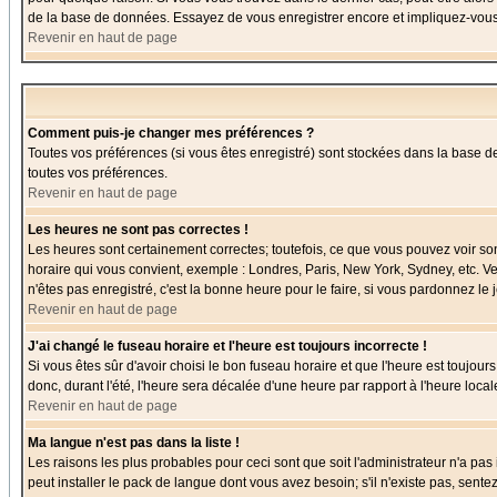
de la base de données. Essayez de vous enregistrer encore et impliquez-vous
Revenir en haut de page
Comment puis-je changer mes préférences ?
Toutes vos préférences (si vous êtes enregistré) sont stockées dans la base de
toutes vos préférences.
Revenir en haut de page
Les heures ne sont pas correctes !
Les heures sont certainement correctes; toutefois, ce que vous pouvez voir sont
horaire qui vous convient, exemple : Londres, Paris, New York, Sydney, etc. Ve
n'êtes pas enregistré, c'est la bonne heure pour le faire, si vous pardonnez le 
Revenir en haut de page
J'ai changé le fuseau horaire et l'heure est toujours incorrecte !
Si vous êtes sûr d'avoir choisi le bon fuseau horaire et que l'heure est toujour
donc, durant l'été, l'heure sera décalée d'une heure par rapport à l'heure locale
Revenir en haut de page
Ma langue n'est pas dans la liste !
Les raisons les plus probables pour ceci sont que soit l'administrateur n'a pas
peut installer le pack de langue dont vous avez besoin; s'il n'existe pas, sent