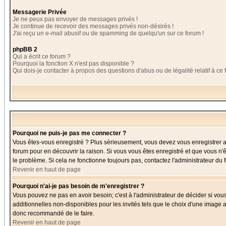
Messagerie Privée
Je ne peux pas envoyer de messages privés !
Je continue de recevoir des messages privés non-désirés !
J'ai reçu un e-mail abusif ou de spamming de quelqu'un sur ce forum !
phpBB 2
Qui a écrit ce forum ?
Pourquoi la fonction X n'est pas disponible ?
Qui dois-je contacter à propos des questions d'abus ou de légalité relatif à ce
Pourquoi ne puis-je pas me connecter ?
Vous êtes-vous enregistré ? Plus sérieusement, vous devez vous enregistrer af
forum pour en découvrir la raison. Si vous vous êtes enregistré et que vous n'ê
le problème. Si cela ne fonctionne toujours pas, contactez l'administrateur du f
Revenir en haut de page
Pourquoi n'ai-je pas besoin de m'enregistrer ?
Vous pouvez ne pas en avoir besoin; c'est à l'administrateur de décider si vo
additionnelles non-disponibles pour les invités tels que le choix d'une image av
donc recommandé de le faire.
Revenir en haut de page