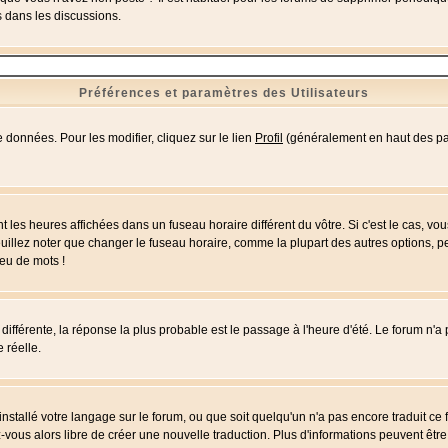
 dans les discussions.
Préférences et paramètres des Utilisateurs
 données. Pour les modifier, cliquez sur le lien
Profil
(généralement en haut des pag
 les heures affichées dans un fuseau horaire différent du vôtre. Si c'est le cas, vo
uillez noter que changer le fuseau horaire, comme la plupart des autres options, peu
jeu de mots !
s différente, la réponse la plus probable est le passage à l'heure d'été. Le forum n'a
 réelle.
 installé votre langage sur le forum, ou que soit quelqu'un n'a pas encore traduit c
ez-vous alors libre de créer une nouvelle traduction. Plus d'informations peuvent êtr