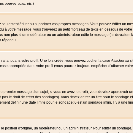
s pouvez voter, etc.
)
 seulement éditer ou supprimer vos propres messages. Vous pouvez éditer un messa
 à votre message, vous trouverez un petit morceau de texte en dessous de votre me
 pas non plus si un modérateur ou un administrateur édite le message (ils devraient l
 a répondu.
 allant dans votre profil. Une fois créée, vous pouvez cocher la case
Attacher sa s
case appropriée dans votre profil (vous pourrez toujours empêcher d'attacher votre
e premier message d'un sujet, si vous en avez le droit), vous devriez apercevoir u
 pas le droit de créer des sondages). Vous devez entrer un titre pour le sondage e
ment définir une date limite pour le sondage; 0 est un sondage infini. Il y a une limi
osteur d'origine, un modérateur ou un administrateur. Pour éditer un sondage, cli