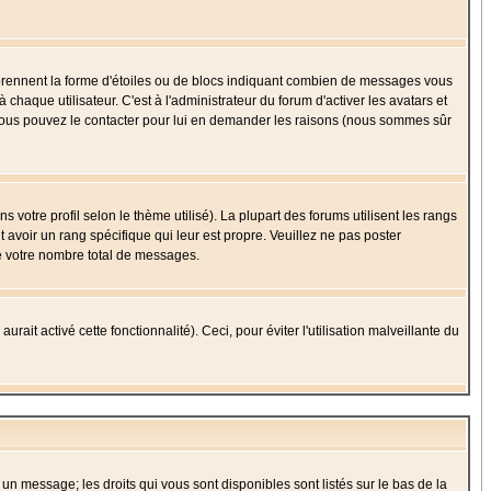
 prennent la forme d'étoiles ou de blocs indiquant combien de messages vous
haque utilisateur. C'est à l'administrateur du forum d'activer les avatars et
i, vous pouvez le contacter pour lui en demander les raisons (nous sommes sûr
 votre profil selon le thème utilisé). La plupart des forums utilisent les rangs
avoir un rang spécifique qui leur est propre. Veuillez ne pas poster
e votre nombre total de messages.
ait activé cette fonctionnalité). Ceci, pour éviter l'utilisation malveillante du
 un message; les droits qui vous sont disponibles sont listés sur le bas de la