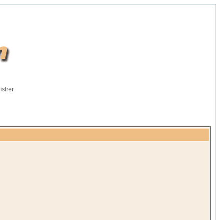
istrer