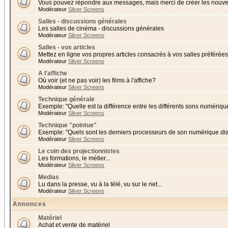
Vous pouvez répondre aux messages, mais merci de créer les nouvea
Modérateur
Silver Screens
Salles - discussions générales
Les salles de cinéma - discussions générales
Modérateur
Silver Screens
Salles - vos articles
Mettez en ligne vos propres articles consacrés à vos salles préférées 
Modérateur
Silver Screens
A l'affiche
Où voir (et ne pas voir) les films à l'affiche?
Modérateur
Silver Screens
Technique générale
Exemple: "Quelle est la différence entre les différents sons numériqu
Modérateur
Silver Screens
Technique "pointue"
Exemple: "Quels sont les derniers processeurs de son numérique di
Modérateur
Silver Screens
Le coin des projectionnistes
Les formations, le métier...
Modérateur
Silver Screens
Medias
Lu dans la presse, vu à la télé, vu sur le net...
Modérateur
Silver Screens
Annonces
Matériel
Achat et vente de matériel