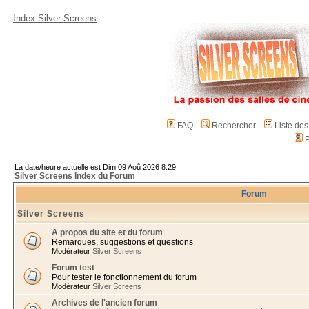
Index Silver Screens
FAQ
Rechercher
Liste de
P
La date/heure actuelle est Dim 09 Aoû 2026 8:29
Silver Screens Index du Forum
Forum
Silver Screens
A propos du site et du forum
Remarques, suggestions et questions
Modérateur
Silver Screens
Forum test
Pour tester le fonctionnement du forum
Modérateur
Silver Screens
Archives de l'ancien forum