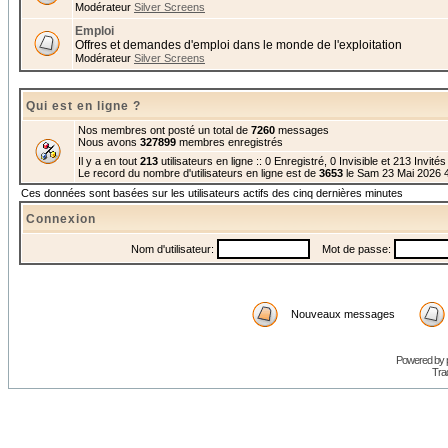
Modérateur
Silver Screens
Emploi
Offres et demandes d'emploi dans le monde de l'exploitation
Modérateur
Silver Screens
Qui est en ligne ?
Nos membres ont posté un total de
7260
messages
Nous avons
327899
membres enregistrés
Il y a en tout
213
utilisateurs en ligne :: 0 Enregistré, 0 Invisible et 213 Invité
Le record du nombre d'utilisateurs en ligne est de
3653
le Sam 23 Mai 2026 
Ces données sont basées sur les utilisateurs actifs des cinq dernières minutes
Connexion
Nom d'utilisateur:
Mot de passe:
Nouveaux messages
Powered by
Trad