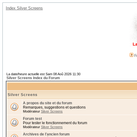
Index Silver Screens
F
La date/heure actuelle est Sam 08 Aoû 2026 11:30
Silver Screens Index du Forum
Silver Screens
A propos du site et du forum
Remarques, suggestions et questions
Modérateur
Silver Screens
Forum test
Pour tester le fonctionnement du forum
Modérateur
Silver Screens
Archives de l'ancien forum