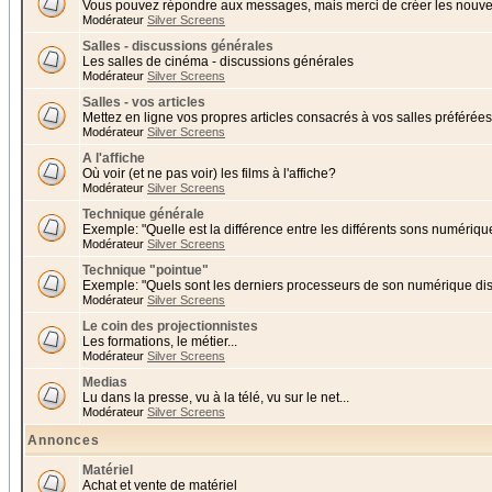
Vous pouvez répondre aux messages, mais merci de créer les nouvea
Modérateur
Silver Screens
Salles - discussions générales
Les salles de cinéma - discussions générales
Modérateur
Silver Screens
Salles - vos articles
Mettez en ligne vos propres articles consacrés à vos salles préférées 
Modérateur
Silver Screens
A l'affiche
Où voir (et ne pas voir) les films à l'affiche?
Modérateur
Silver Screens
Technique générale
Exemple: "Quelle est la différence entre les différents sons numériqu
Modérateur
Silver Screens
Technique "pointue"
Exemple: "Quels sont les derniers processeurs de son numérique di
Modérateur
Silver Screens
Le coin des projectionnistes
Les formations, le métier...
Modérateur
Silver Screens
Medias
Lu dans la presse, vu à la télé, vu sur le net...
Modérateur
Silver Screens
Annonces
Matériel
Achat et vente de matériel