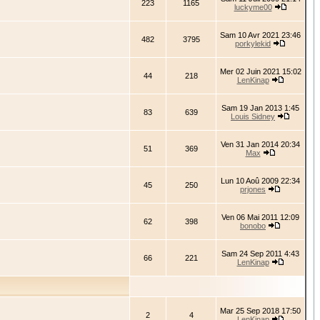
223
1165
luckyme00
Sam 10 Avr 2021 23:46
482
3795
porkylekid
Mer 02 Juin 2021 15:02
44
218
LenKinap
Sam 19 Jan 2013 1:45
83
639
Louis Sidney
Ven 31 Jan 2014 20:34
51
369
Max
Lun 10 Aoû 2009 22:34
45
250
prjones
Ven 06 Mai 2011 12:09
62
398
bonobo
Sam 24 Sep 2011 4:43
66
221
LenKinap
Mar 25 Sep 2018 17:50
2
4
LenKinap