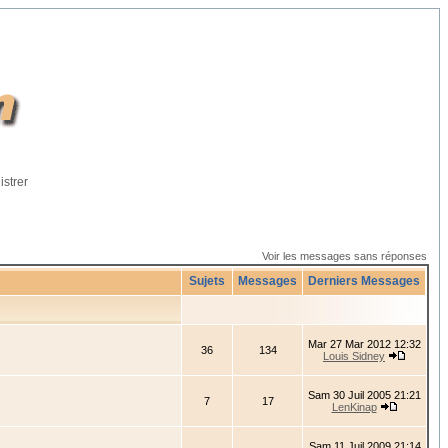
istrer
Voir les messages sans réponses
Sujets
Messages
Derniers Messages
Mar 27 Mar 2012 12:32
36
134
Louis Sidney
Sam 30 Juil 2005 21:21
7
17
LenKinap
Sam 11 Juil 2009 21:14