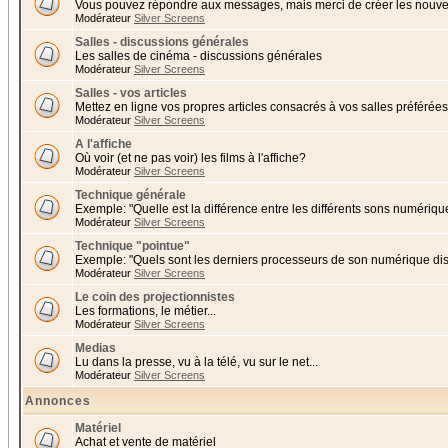
Vous pouvez répondre aux messages, mais merci de créer les nouvea
Modérateur
Silver Screens
Salles - discussions générales
Les salles de cinéma - discussions générales
Modérateur
Silver Screens
Salles - vos articles
Mettez en ligne vos propres articles consacrés à vos salles préférées 
Modérateur
Silver Screens
A l'affiche
Où voir (et ne pas voir) les films à l'affiche?
Modérateur
Silver Screens
Technique générale
Exemple: "Quelle est la différence entre les différents sons numériqu
Modérateur
Silver Screens
Technique "pointue"
Exemple: "Quels sont les derniers processeurs de son numérique di
Modérateur
Silver Screens
Le coin des projectionnistes
Les formations, le métier...
Modérateur
Silver Screens
Medias
Lu dans la presse, vu à la télé, vu sur le net...
Modérateur
Silver Screens
Annonces
Matériel
Achat et vente de matériel