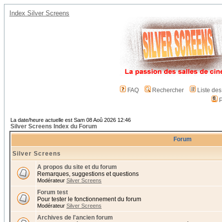
Index Silver Screens
FAQ
Rechercher
Liste de
P
La date/heure actuelle est Sam 08 Aoû 2026 12:46
Silver Screens Index du Forum
Forum
Silver Screens
A propos du site et du forum
Remarques, suggestions et questions
Modérateur
Silver Screens
Forum test
Pour tester le fonctionnement du forum
Modérateur
Silver Screens
Archives de l'ancien forum