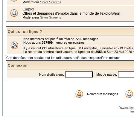
Modérateur
Silver Screens
Emploi
Offres et demandes d'emploi dans le monde de l'exploitation
Modérateur
Silver Screens
Qui est en ligne ?
Nos membres ont posté un total de
7260
messages
Nous avons
327899
membres enregistrés
Il y a en tout
219
utilisateurs en ligne :: 0 Enregistré, 0 Invisible et 219 Invité
Le record du nombre d'utilisateurs en ligne est de
3653
le Sam 23 Mai 2026 
Ces données sont basées sur les utilisateurs actifs des cinq dernières minutes
Connexion
Nom d'utilisateur:
Mot de passe:
Nouveaux messages
Powered by
Trad