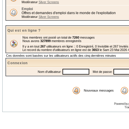
Modérateur
Silver Screens
Emploi
Offres et demandes d'emploi dans le monde de l'exploitation
Modérateur
Silver Screens
Qui est en ligne ?
Nos membres ont posté un total de
7260
messages
Nous avons
327899
membres enregistrés
Il y a en tout
267
utilisateurs en ligne :: 0 Enregistré, 0 Invisible et 267 Invité
Le record du nombre d'utilisateurs en ligne est de
3653
le Sam 23 Mai 2026 
Ces données sont basées sur les utilisateurs actifs des cinq dernières minutes
Connexion
Nom d'utilisateur:
Mot de passe:
Nouveaux messages
Powered by
Trad