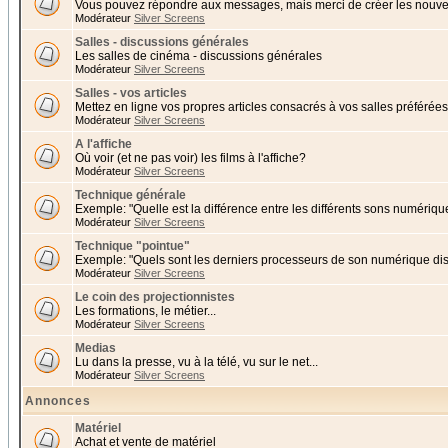
Vous pouvez répondre aux messages, mais merci de créer les nouvea
Modérateur
Silver Screens
Salles - discussions générales
Les salles de cinéma - discussions générales
Modérateur
Silver Screens
Salles - vos articles
Mettez en ligne vos propres articles consacrés à vos salles préférées 
Modérateur
Silver Screens
A l'affiche
Où voir (et ne pas voir) les films à l'affiche?
Modérateur
Silver Screens
Technique générale
Exemple: "Quelle est la différence entre les différents sons numériqu
Modérateur
Silver Screens
Technique "pointue"
Exemple: "Quels sont les derniers processeurs de son numérique di
Modérateur
Silver Screens
Le coin des projectionnistes
Les formations, le métier...
Modérateur
Silver Screens
Medias
Lu dans la presse, vu à la télé, vu sur le net...
Modérateur
Silver Screens
Annonces
Matériel
Achat et vente de matériel