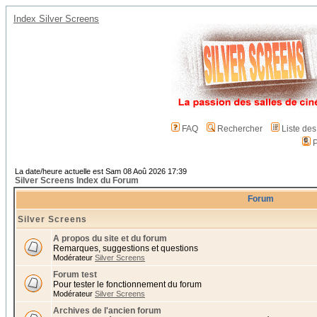
Index Silver Screens
FAQ
Rechercher
Liste de
P
La date/heure actuelle est Sam 08 Aoû 2026 17:39
Silver Screens Index du Forum
Forum
Silver Screens
A propos du site et du forum
Remarques, suggestions et questions
Modérateur
Silver Screens
Forum test
Pour tester le fonctionnement du forum
Modérateur
Silver Screens
Archives de l'ancien forum