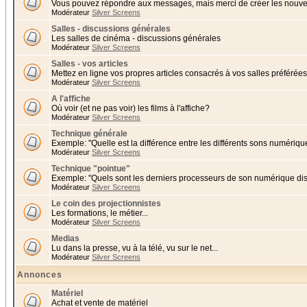
Vous pouvez répondre aux messages, mais merci de créer les nouvea
Modérateur
Silver Screens
Salles - discussions générales
Les salles de cinéma - discussions générales
Modérateur
Silver Screens
Salles - vos articles
Mettez en ligne vos propres articles consacrés à vos salles préférées 
Modérateur
Silver Screens
A l'affiche
Où voir (et ne pas voir) les films à l'affiche?
Modérateur
Silver Screens
Technique générale
Exemple: "Quelle est la différence entre les différents sons numériqu
Modérateur
Silver Screens
Technique "pointue"
Exemple: "Quels sont les derniers processeurs de son numérique di
Modérateur
Silver Screens
Le coin des projectionnistes
Les formations, le métier...
Modérateur
Silver Screens
Medias
Lu dans la presse, vu à la télé, vu sur le net...
Modérateur
Silver Screens
Annonces
Matériel
Achat et vente de matériel