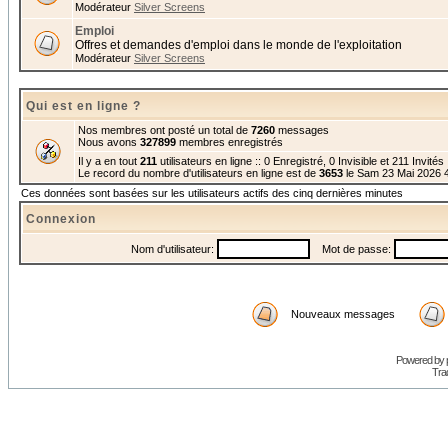
Modérateur
Silver Screens
Emploi
Offres et demandes d'emploi dans le monde de l'exploitation
Modérateur
Silver Screens
Qui est en ligne ?
Nos membres ont posté un total de
7260
messages
Nous avons
327899
membres enregistrés
Il y a en tout
211
utilisateurs en ligne :: 0 Enregistré, 0 Invisible et 211 Invité
Le record du nombre d'utilisateurs en ligne est de
3653
le Sam 23 Mai 2026 
Ces données sont basées sur les utilisateurs actifs des cinq dernières minutes
Connexion
Nom d'utilisateur:
Mot de passe:
Nouveaux messages
Powered by
Trad