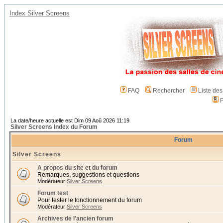
Index Silver Screens
FAQ
Rechercher
Liste de
P
La date/heure actuelle est Dim 09 Aoû 2026 11:19
Silver Screens Index du Forum
Forum
Silver Screens
A propos du site et du forum
Remarques, suggestions et questions
Modérateur
Silver Screens
Forum test
Pour tester le fonctionnement du forum
Modérateur
Silver Screens
Archives de l'ancien forum