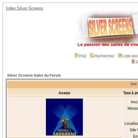
Index Silver Screens
FAQ
Rechercher
Liste de
P
Silver Screens Index du Forum
Voir
Avatar
Tout à 
Insc
Mess
Localis
Site
Em