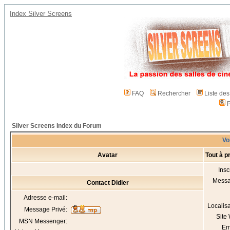
Index Silver Screens
FAQ
Rechercher
Liste de
P
Silver Screens Index du Forum
Voi
Avatar
Tout à p
Insc
Mess
Contact Didier
Adresse e-mail:
Localis
Message Privé:
Site
MSN Messenger:
Em