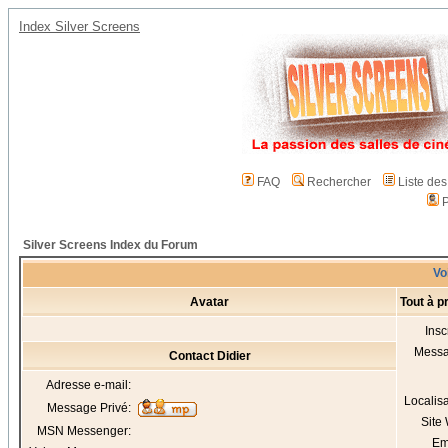
Index Silver Screens
FAQ
Rechercher
Liste de
P
Silver Screens Index du Forum
Voi
Avatar
Tout à p
Insc
Mess
Contact Didier
Adresse e-mail:
Localis
Message Privé:
Site
MSN Messenger:
Em