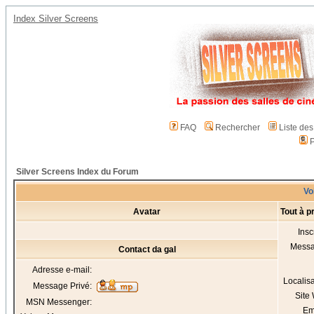
Index Silver Screens
FAQ
Rechercher
Liste de
P
Silver Screens Index du Forum
Voi
Avatar
Tout à p
Insc
Mess
Contact da gal
Adresse e-mail:
Localis
Message Privé:
Site
MSN Messenger:
Em