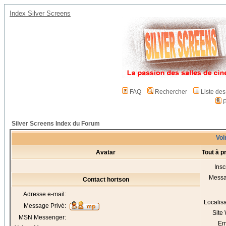
Index Silver Screens
FAQ
Rechercher
Liste de
P
Silver Screens Index du Forum
Voir
Avatar
Tout à p
Insc
Mess
Contact hortson
Adresse e-mail:
Localis
Message Privé:
Site
MSN Messenger:
Em