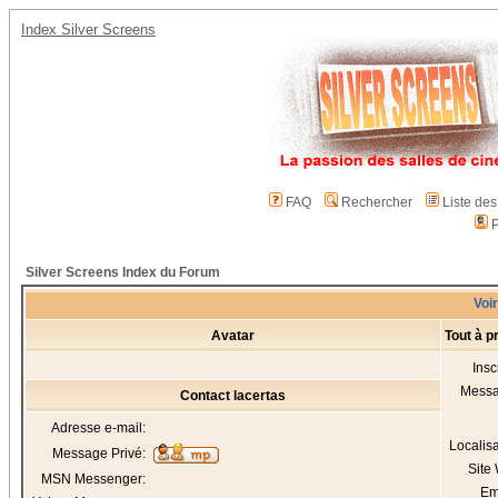
Index Silver Screens
FAQ
Rechercher
Liste de
P
Silver Screens Index du Forum
Voir
Avatar
Tout à p
Insc
Mess
Contact lacertas
Adresse e-mail:
Localis
Message Privé:
Site
MSN Messenger:
Em