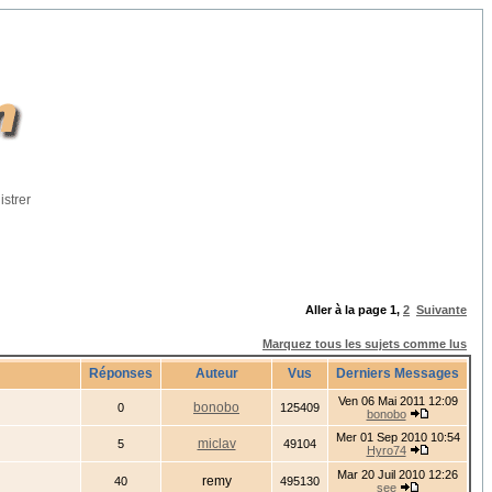
istrer
Aller à la page
1
,
2
Suivante
Marquez tous les sujets comme lus
Réponses
Auteur
Vus
Derniers Messages
Ven 06 Mai 2011 12:09
bonobo
0
125409
bonobo
Mer 01 Sep 2010 10:54
miclav
5
49104
Hyro74
Mar 20 Juil 2010 12:26
remy
40
495130
see