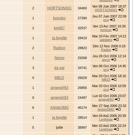
petitboss
Ven 08 Juin 2007 18:37
HORTSON001
2
34400
HORTSON001
Jeu 07 Juin 2007 22:09
bonobo
1
27390
proj
Ven 13 Avr 2007 16:30
kmil87
2
32537
hortson
Mar 20 Fév 2007 14:21
la fayette
1
28419
adelattre
Dim 12 Nov 2006 0:19
Radion
2
28823
Radion
Jeu 26 Oct 2006 12:14
Nemo
1
29268
jayce
Ven 06 Oct 2006 14:45
da gal
3
34741
proj
Mar 03 Oct 2006 18:16
MB15
0
26029
MB15
Mar 03 Oct 2006 10:59
angegirl93
1
26856
proj
Lun 02 Oct 2006 23:07
angegirl93
0
24497
angegirl93
Mer 27 Sep 2006 23:32
ArtisteSMG
6
46174
ArtisteSMG
Ven 04 Aoû 2006 20:39
la fayette
1
28514
LenKinap
Mer 02 Aoû 2006 22:24
julie
5
38997
LenKinap