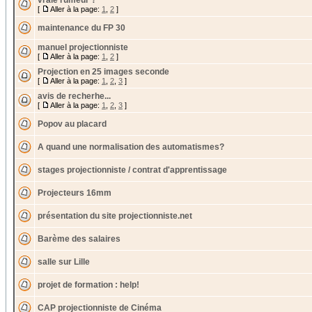
vraie rumeur ?
[
Aller à la page:
1
,
2
]
maintenance du FP 30
manuel projectionniste
[
Aller à la page:
1
,
2
]
Projection en 25 images seconde
[
Aller à la page:
1
,
2
,
3
]
avis de recherhe...
[
Aller à la page:
1
,
2
,
3
]
Popov au placard
A quand une normalisation des automatismes?
stages projectionniste / contrat d'apprentissage
Projecteurs 16mm
présentation du site projectionniste.net
Barème des salaires
salle sur Lille
projet de formation : help!
CAP projectionniste de Cinéma