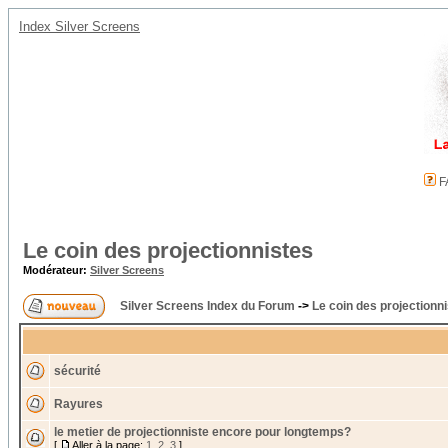
Index Silver Screens
F
Le coin des projectionnistes
Modérateur:
Silver Screens
Silver Screens Index du Forum
->
Le coin des projectionn
sécurité
Rayures
le metier de projectionniste encore pour longtemps?
[
Aller à la page:
1
,
2
,
3
]