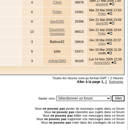
Sam 27 Mai 2006 1:59
Clem
4
38978
antoinej5
Mar 23 Mai 2006 17:03
Polter
0
24361
Polter
Dim 21 Mai 2006 23:09
dav6280
0
25398
dav6280
Douanier-
Dim 21 Mai 2006 19:04
13
88513
rousseau
Polter
Jeu 18 Mai 2006 22:37
Babou42
3
39819
Clem
Ven 10 Mar 2006 11:34
julie
9
53371
Invité
Lun 14 Nov 2005 12:26
ArtisteSMG
3
36165
ArtisteSMG
Toutes les heures sont au format GMT + 2 Heures
Aller à la page
1
,
2
Suivante
Sauter vers:
Vous
ne pouvez pas
poster de nouveaux sujets dans ce forum
Vous
ne pouvez pas
répondre aux sujets dans ce forum
Vous
ne pouvez pas
éditer vos messages dans ce forum
Vous
ne pouvez pas
supprimer vos messages dans ce forum
Vous
ne pouvez pas
voter dans les sondages de ce forum