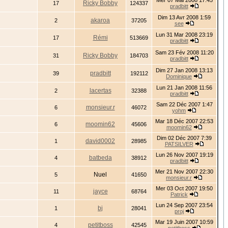
Mer 07 Mai 2008 17:45
Ricky Bobby
17
124337
pradbitt
Dim 13 Avr 2008 1:59
akaroa
2
37205
see
Lun 31 Mar 2008 23:19
Rémi
17
513669
pradbitt
Sam 23 Fév 2008 11:20
Ricky Bobby
31
184703
pradbitt
Dim 27 Jan 2008 13:13
pradbitt
39
192112
Dominique
Lun 21 Jan 2008 11:56
lacertas
2
32388
pradbitt
Sam 22 Déc 2007 1:47
monsieur.r
6
46072
yohm
Mar 18 Déc 2007 22:53
moomin62
6
45606
moomin62
Dim 02 Déc 2007 7:39
david0002
1
28985
PATSILVER
Lun 26 Nov 2007 19:19
batbeda
4
38912
pradbitt
Mer 21 Nov 2007 22:30
Nuel
5
41650
monsieur.r
Mer 03 Oct 2007 19:50
jayce
11
68764
Patrick
Lun 24 Sep 2007 23:54
bj
1
28041
proj
Mar 19 Juin 2007 10:59
petitboss
4
42545