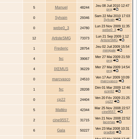
Jeu 08 Juil 2010 12:47
Manuel
5
48244
proj
Sam 22 Mai 2010 17:03
Sylvain
0
29346
Sylvain
Lun 23 Nov 2009 11:35
webe0_3
0
24780
webe0_3
Lun 21 Sep 2009 1:12
ArtisteSMG
12
73373
ArtisteSMG
Jeu 02 Juil 2009 15:54
Frederic
1
28754
mimigale
Mer 27 Mai 2009 21:59
fxc
4
39067
proj
Mer 27 Mai 2009 14:54
IXEMUS
4
36229
proj
Ven 17 Avr 2009 10:09
marcvasco
0
24510
marcvasco
Dim 01 Mar 2009 12:46
fxc
1
28208
ezin92
Ven 20 Fév 2009 21:25
cp22
0
24404
cp22
Mar 25 Nov 2008 22:57
Mattéo
5
42344
cine9557.
Ven 21 Nov 2008 22:52
cine9557.
2
31715
lacertas
Ven 23 Mai 2008 10:31
Gala
6
50227
pradbitt