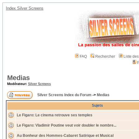
Index Silver Screens
FAQ
Rechercher
Liste de
P
Medias
Modérateur:
Silver Screens
Silver Screens Index du Forum
->
Medias
Sujets
Le Figaro: Le cinema retrouve ses temples
Le Figaro: Vladimir Poutine veut voir doubler le nombre...
Au Bonheur des Hommes-Cabaret Satirique et Musical