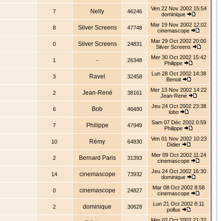
Ven 22 Nov 2002 15:54
Nelly
7
46246
dominique
Mar 19 Nov 2002 12:02
Silver Screens
8
47748
cinemascope
Mar 29 Oct 2002 20:00
Silver Screens
0
24831
Silver Screens
Mer 30 Oct 2002 15:42
-
1
26348
Philippe
Lun 28 Oct 2002 14:38
Ravel
3
32458
Benoit
Mer 13 Nov 2002 14:22
Jean-René
2
38161
Jean-René
Jeu 24 Oct 2002 23:38
Bob
6
46480
lobo
Sam 07 Déc 2002 0:59
Philippe
7
47949
Philippe
Ven 01 Nov 2002 10:23
Rémy
10
64830
Didier
Mer 09 Oct 2002 11:24
Bernard Paris
2
31393
cinemascope
Jeu 24 Oct 2002 16:30
cinemascope
14
73932
dominique
Mar 08 Oct 2002 8:58
cinemascope
0
24827
cinemascope
Lun 21 Oct 2002 8:11
dominique
2
30628
pollux
Mer 02 Oct 2002 21:32