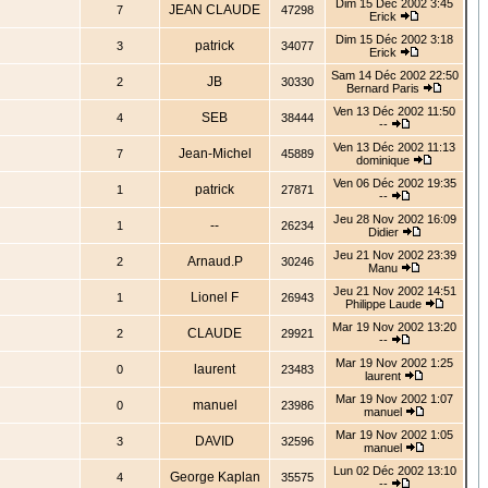
Dim 15 Déc 2002 3:45
JEAN CLAUDE
7
47298
Erick
Dim 15 Déc 2002 3:18
patrick
3
34077
Erick
Sam 14 Déc 2002 22:50
JB
2
30330
Bernard Paris
Ven 13 Déc 2002 11:50
SEB
4
38444
--
Ven 13 Déc 2002 11:13
Jean-Michel
7
45889
dominique
Ven 06 Déc 2002 19:35
patrick
1
27871
--
Jeu 28 Nov 2002 16:09
--
1
26234
Didier
Jeu 21 Nov 2002 23:39
Arnaud.P
2
30246
Manu
Jeu 21 Nov 2002 14:51
Lionel F
1
26943
Philippe Laude
Mar 19 Nov 2002 13:20
CLAUDE
2
29921
--
Mar 19 Nov 2002 1:25
laurent
0
23483
laurent
Mar 19 Nov 2002 1:07
manuel
0
23986
manuel
Mar 19 Nov 2002 1:05
DAVID
3
32596
manuel
Lun 02 Déc 2002 13:10
George Kaplan
4
35575
--