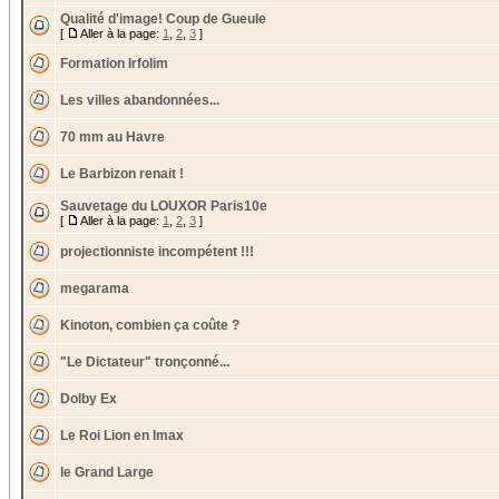
Qualité d'image! Coup de Gueule
[
Aller à la page:
1
,
2
,
3
]
Formation Irfolim
Les villes abandonnées...
70 mm au Havre
Le Barbizon renait !
Sauvetage du LOUXOR Paris10e
[
Aller à la page:
1
,
2
,
3
]
projectionniste incompétent !!!
megarama
Kinoton, combien ça coûte ?
"Le Dictateur" tronçonné...
Dolby Ex
Le Roi Lion en Imax
le Grand Large