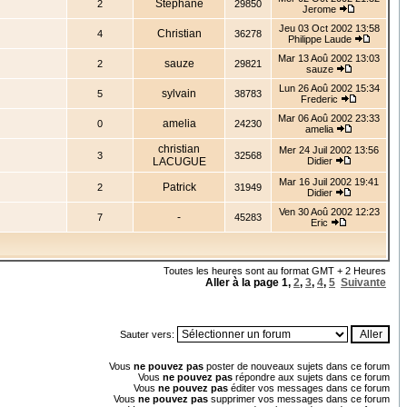
Stéphane
2
29850
Jerome
Jeu 03 Oct 2002 13:58
Christian
4
36278
Philippe Laude
Mar 13 Aoû 2002 13:03
sauze
2
29821
sauze
Lun 26 Aoû 2002 15:34
sylvain
5
38783
Frederic
Mar 06 Aoû 2002 23:33
amelia
0
24230
amelia
christian
Mer 24 Juil 2002 13:56
3
32568
LACUGUE
Didier
Mar 16 Juil 2002 19:41
Patrick
2
31949
Didier
Ven 30 Aoû 2002 12:23
-
7
45283
Eric
Toutes les heures sont au format GMT + 2 Heures
Aller à la page
1
,
2
,
3
,
4
,
5
Suivante
Sauter vers:
Vous
ne pouvez pas
poster de nouveaux sujets dans ce forum
Vous
ne pouvez pas
répondre aux sujets dans ce forum
Vous
ne pouvez pas
éditer vos messages dans ce forum
Vous
ne pouvez pas
supprimer vos messages dans ce forum