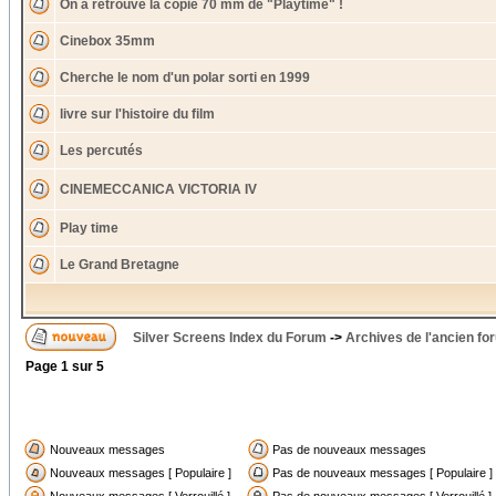
On a retrouvé la copie 70 mm de "Playtime" !
Cinebox 35mm
Cherche le nom d'un polar sorti en 1999
livre sur l'histoire du film
Les percutés
CINEMECCANICA VICTORIA IV
Play time
Le Grand Bretagne
Silver Screens Index du Forum
->
Archives de l'ancien fo
Page
1
sur
5
Nouveaux messages
Pas de nouveaux messages
Nouveaux messages [ Populaire ]
Pas de nouveaux messages [ Populaire ]