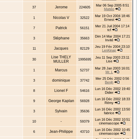
Mar 06 Sep 2005 8:51
Jerome
37
224605
Mattéo
Mar 19 Oct 2004 18:46
Nicolas V
1
32522
Ernest
Mer 21 Juil 2004 17:14
Patrick
7
56151
tcf
Dim 14 Mar 2004 17:21
Stéphane
3
35663
Invité
Jeu 19 Fév 2004 23:10
Jacques
11
82129
LenKinap
Lise THELY
Jeu 11 Sep 2003 23:11
30
1995695
MULLER
Lise
Mar 28 Jan 2003 16:01
Marcus
1
52737
Mr. L
Mer 25 Déc 2002 0:56
dominique
3
37742
Benjh
Lun 16 Déc 2002 19:40
Lionel F
8
54616
Didier
Lun 16 Déc 2002 18:33
George Kaplan
9
56928
Rémy
Lun 16 Déc 2002 13:50
Sylvain
3
35636
fabrice
Lun 16 Déc 2002 10:51
-
10
59379
cinemascope
Lun 16 Déc 2002 10:45
Jean-Philippe
6
43710
cinemascope