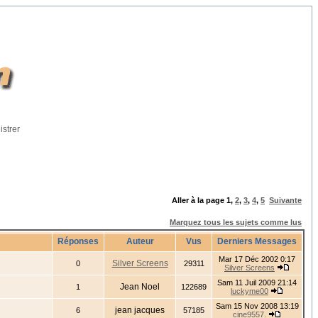
istrer
Aller à la page
1
,
2
,
3
,
4
,
5
Suivante
Marquez tous les sujets comme lus
Réponses
Auteur
Vus
Derniers Messages
Mar 17 Déc 2002 0:17
Silver Screens
0
29311
Silver Screens
Sam 11 Juil 2009 21:14
Jean Noel
1
122689
luckyme00
Sam 15 Nov 2008 13:19
jean jacques
6
57185
cine9557.