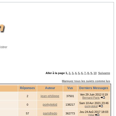
istrer
Aller à la page
1
,
2
,
3
,
4
,
5
,
6
,
7
,
8
,
9
,
10
Suivante
Marquez tous les sujets comme lus
Réponses
Auteur
Vus
Derniers Messages
Ven 29 Juin 2012 0:19
jean-philippe
2
37501
Bernard Paris
Sam 10 Avr 2021 23:46
porkylekid
0
138217
porkylekid
Jeu 24 Aoû 2017 18:03
parisfredo
57
362773
Vidal