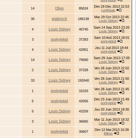
porkylekid
Dim 29 Déc 2013 22:53
Olivo
14
85024
LenKinap
Mar 29 Oct 2013 22:46
platinoch
30
186138
Louis Sidney
Sam 14 Sep 2013 23:26
Louis Sidney
4
40745
Louis Sidney
Sam 10 Aoû 2013 18:01
porkylekid
3
37283
porkylekid
Jeu 11 Juil 2013 18:44
Louis Sidney
4
42951
porkylekid
Sam 29 Juin 2013 17:05
Louis Sidney
14
79580
Louis Sidney
Ven 28 Juin 2013 22:02
Louis Sidney
2
37328
Louis Sidney
Ven 28 Juin 2013 21:50
Louis Sidney
33
192640
Louis Sidney
Ven 28 Juin 2013 21:45
porkylekid
1
31033
Louis Sidney
Dim 23 Juin 2013 21:49
porkylekid
5
42656
porkylekid
Jeu 20 Juin 2013 18:30
Louis Sidney
5
43259
porkylekid
Mar 11 Juin 2013 18:32
Louis Sidney
3
36665
Louis Sidney
Dim 12 Mai 2013 16:39
porkylekid
1
30607
Mikes