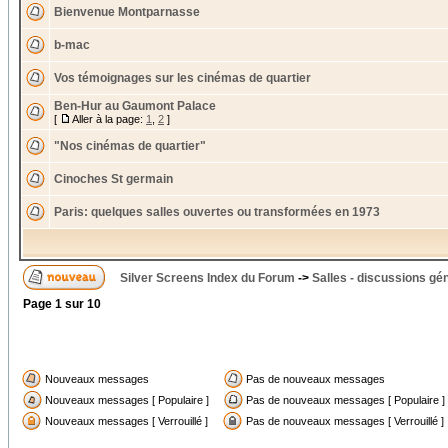
Bienvenue Montparnasse
b-mac
Vos témoignages sur les cinémas de quartier
Ben-Hur au Gaumont Palace
[
Aller à la page:
1
,
2
]
"Nos cinémas de quartier"
Cinoches St germain
Paris: quelques salles ouvertes ou transformées en 1973
Silver Screens Index du Forum
->
Salles - discussions gé
Page
1
sur
10
Nouveaux messages
Pas de nouveaux messages
Nouveaux messages [ Populaire ]
Pas de nouveaux messages [ Populaire ]
Nouveaux messages [ Verrouillé ]
Pas de nouveaux messages [ Verrouillé ]