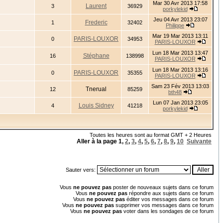
Mar 30 Avr 2013 17:58
Laurent
3
36929
porkylekid
Jeu 04 Avr 2013 23:07
Frederic
1
32402
Philippe
Mar 19 Mar 2013 13:11
PARIS-LOUXOR
0
34953
PARIS-LOUXOR
Lun 18 Mar 2013 13:47
Stéphane
16
138998
PARIS-LOUXOR
Lun 18 Mar 2013 13:16
PARIS-LOUXOR
0
35355
PARIS-LOUXOR
Sam 23 Fév 2013 13:03
Tnerual
12
85259
bth48
Lun 07 Jan 2013 23:05
Louis Sidney
4
41218
porkylekid
Toutes les heures sont au format GMT + 2 Heures
Aller à la page
1
,
2
,
3
,
4
,
5
,
6
,
7
,
8
,
9
,
10
Suivante
Sauter vers:
Vous
ne pouvez pas
poster de nouveaux sujets dans ce forum
Vous
ne pouvez pas
répondre aux sujets dans ce forum
Vous
ne pouvez pas
éditer vos messages dans ce forum
Vous
ne pouvez pas
supprimer vos messages dans ce forum
Vous
ne pouvez pas
voter dans les sondages de ce forum