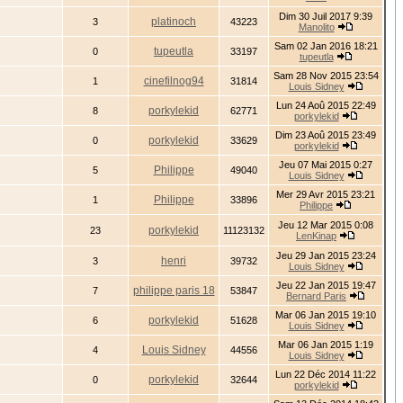
Dim 30 Juil 2017 9:39
platinoch
3
43223
Manolito
Sam 02 Jan 2016 18:21
tupeutla
0
33197
tupeutla
Sam 28 Nov 2015 23:54
cinefilnog94
1
31814
Louis Sidney
Lun 24 Aoû 2015 22:49
porkylekid
8
62771
porkylekid
Dim 23 Aoû 2015 23:49
porkylekid
0
33629
porkylekid
Jeu 07 Mai 2015 0:27
Philippe
5
49040
Louis Sidney
Mer 29 Avr 2015 23:21
Philippe
1
33896
Philippe
Jeu 12 Mar 2015 0:08
porkylekid
23
11123132
LenKinap
Jeu 29 Jan 2015 23:24
henri
3
39732
Louis Sidney
Jeu 22 Jan 2015 19:47
philippe paris 18
7
53847
Bernard Paris
Mar 06 Jan 2015 19:10
porkylekid
6
51628
Louis Sidney
Mar 06 Jan 2015 1:19
Louis Sidney
4
44556
Louis Sidney
Lun 22 Déc 2014 11:22
porkylekid
0
32644
porkylekid