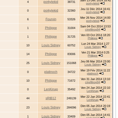
Sam 13 Déc 2014 18:42
porkylekid
4
38731
porkylekid
Jeu 11 Déc 2014 16:41
porkylekid
0
32360
porkylekid
Mer 26 Nov 2014 14:00
Fourvin
6
53326
porkylekid
Sam 04 Oct 2014 13:53
Philippe
1
31004
cinefilnog94
Ven 03 Oct 2014 18:20
Philippe
1
31725
Philippe
Lun 24 Mar 2014 1:27
Louis Sidney
10
60752
Louis Sidney
Ven 21 Mar 2014 0:25
Philippe
14
83006
Philippe
Jeu 06 Mar 2014 23:00
Louis Sidney
25
151068
Louis Sidney
Mer 19 Fév 2014 11:22
platinoch
0
34722
platinoch
Ven 31 Jan 2014 13:10
Philippe
10
71672
cinefilnog94
Ven 24 Jan 2014 22:10
LenKinap
0
35492
LenKinap
Mer 22 Jan 2014 22:41
sRtB12
44
249139
LenKinap
Dim 05 Jan 2014 20:19
Louis Sidney
23
284096
Louis Sidney
Dim 05 Jan 2014 14:41
Louis Sidney
1
33409