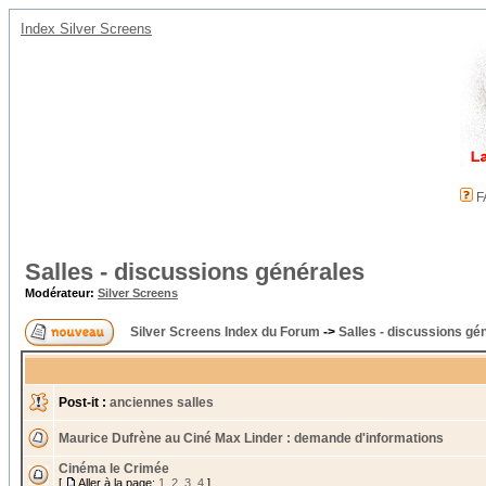
Index Silver Screens
F
Salles - discussions générales
Modérateur:
Silver Screens
Silver Screens Index du Forum
->
Salles - discussions gé
Post-it :
anciennes salles
Maurice Dufrène au Ciné Max Linder : demande d'informations
Cinéma le Crimée
[
Aller à la page:
1
,
2
,
3
,
4
]