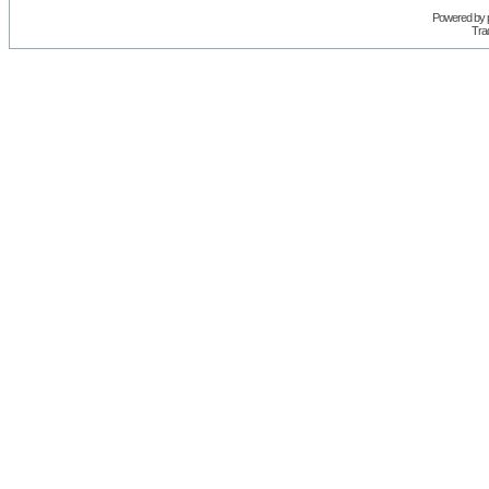
Powered by
Trad