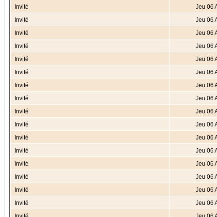
Invité
Jeu 06 
Invité
Jeu 06 
Invité
Jeu 06 
Invité
Jeu 06 
Invité
Jeu 06 
Invité
Jeu 06 
Invité
Jeu 06 
Invité
Jeu 06 
Invité
Jeu 06 
Invité
Jeu 06 
Invité
Jeu 06 
Invité
Jeu 06 
Invité
Jeu 06 
Invité
Jeu 06 
Invité
Jeu 06 
Invité
Jeu 06 
Invité
Jeu 06 