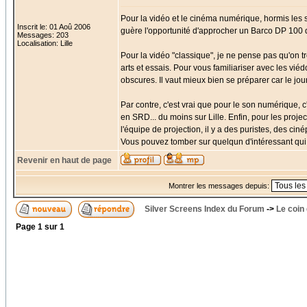
Pour la vidéo et le cinéma numérique, hormis les 
Inscrit le: 01 Aoû 2006
guère l'opportunité d'approcher un Barco DP 100 
Messages: 203
Localisation: Lille
Pour la vidéo "classique", je ne pense pas qu'on
arts et essais. Pour vous familiariser avec les vié
obscures. Il vaut mieux bien se préparer car le jou
Par contre, c'est vrai que pour le son numérique, c
en SRD... du moins sur Lille. Enfin, pour les projec
l'équipe de projection, il y a des puristes, des ci
Vous pouvez tomber sur quelqun d'intéressant qui 
Revenir en haut de page
Montrer les messages depuis:
Silver Screens Index du Forum
->
Le coin
Page
1
sur
1