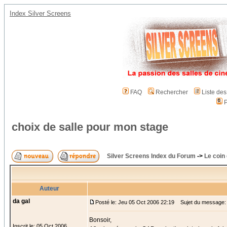
Index Silver Screens
FAQ
Rechercher
Liste de
P
choix de salle pour mon stage
Silver Screens Index du Forum
->
Le coin
Auteur
da gal
Posté le: Jeu 05 Oct 2006 22:19
Sujet du message: c
Bonsoir,
Inscrit le: 05 Oct 2006