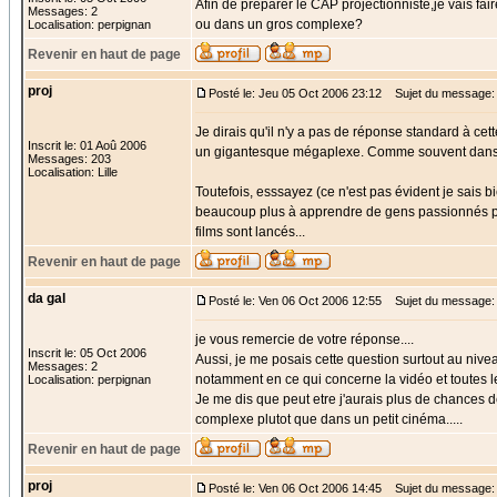
Afin de préparer le CAP projectionniste,je vais fa
Messages: 2
ou dans un gros complexe?
Localisation: perpignan
Revenir en haut de page
proj
Posté le: Jeu 05 Oct 2006 23:12
Sujet du message:
Je dirais qu'il n'y a pas de réponse standard à 
Inscrit le: 01 Aoû 2006
un gigantesque mégaplexe. Comme souvent dans ce 
Messages: 203
Localisation: Lille
Toutefois, esssayez (ce n'est pas évident je sais bi
beaucoup plus à apprendre de gens passionnés par
films sont lancés...
Revenir en haut de page
da gal
Posté le: Ven 06 Oct 2006 12:55
Sujet du message:
je vous remercie de votre réponse....
Inscrit le: 05 Oct 2006
Aussi, je me posais cette question surtout au nivea
Messages: 2
notamment en ce qui concerne la vidéo et toutes le
Localisation: perpignan
Je me dis que peut etre j'aurais plus de chances de
complexe plutot que dans un petit cinéma.....
Revenir en haut de page
proj
Posté le: Ven 06 Oct 2006 14:45
Sujet du message: