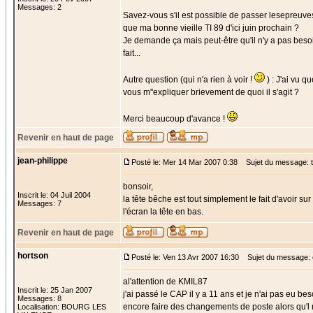
Messages: 2
Savez-vous s'il est possible de passer lesepreuves
que ma bonne vieille TI 89 d'ici juin prochain ?
Je demande ça mais peut-être qu'il n'y a pas besoin
fait...
Autre question (qui n'a rien à voir !
) : J'ai vu q
vous m''expliquer brievement de quoi il s'agit ?
Merci beaucoup d'avance !
Revenir en haut de page
jean-philippe
Posté le: Mer 14 Mar 2007 0:38
Sujet du message: t
bonsoir,
Inscrit le: 04 Juil 2004
la tête bêche est tout simplement le fait d'avoir 
Messages: 7
l'écran la tête en bas.
Revenir en haut de page
hortson
Posté le: Ven 13 Avr 2007 16:30
Sujet du message: 
al'attention de KMIL87
Inscrit le: 25 Jan 2007
j'ai passé le CAP il y a 11 ans et je n'ai pas eu bes
Messages: 8
encore faire des changements de poste alors qu'l 
Localisation: BOURG LES