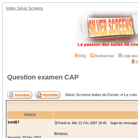
Index Silver Screens
FAQ
Rechercher
Liste de
P
Question examen CAP
Silver Screens Index du Forum
->
Le coin
Auteur
kmil87
Posté le: Mer 21 Fév 2007 18:45
Sujet du message:
Bonjour,
Inscrit le: 20 Fév 2007