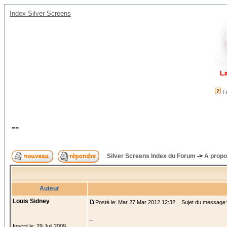
Index Silver Screens
F
--
Silver Screens Index du Forum
->
A propo
Auteur
Louis Sidney
Posté le: Mar 27 Mar 2012 12:32
Sujet du message: 
--
Inscrit le: 29 Juil 2009