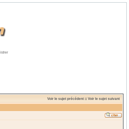
istrer
Voir le sujet précédent
::
Voir le sujet suivant