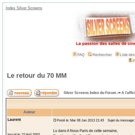
Index Silver Screens
FAQ
Rechercher
Liste de
P
Le retour du 70 MM
Silver Screens Index du Forum
->
A l'affi
Auteur
Laurent
Posté le: Mar 08 Jan 2013 21:43
Sujet du message: 
Lu dans A Nous Paris de cette semaine,
Inscrit le: 22 Aoû 2003