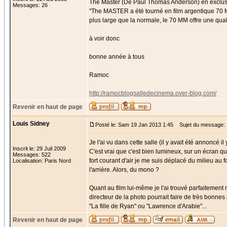
The Master (De Paul Thomas Anderson) en exclusiv
Messages: 26
"The MASTER a été tourné en film argentique 70 MM
plus large que la normale, le 70 MM offre une qua
à voir donc
bonne année à tous
Ramoc
http://ramocblogsalledecinema.over-blog.com/
Revenir en haut de page
Louis Sidney
Posté le: Sam 19 Jan 2013 1:45
Sujet du message:
Je l'ai vu dans cette salle (il y avait été annoncé i
Inscrit le: 29 Juil 2009
C'est vrai que c'est bien lumineux, sur un écran q
Messages: 522
fort courant d'air je me suis déplacé du milieu au fo
Localisation: Paris Nord
l'arrière. Alors, du mono ?
Quant au film lui-même je l'ai trouvé parfaitement
directeur de la photo pourrait faire de très bonne
"La fille de Ryan" ou "Lawrence d'Arabie"...
Revenir en haut de page