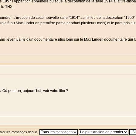
 1957 ! Apparition éphémère puisque la décoration de la salle 1914 allait re-dispara
r le THX.
indre : L'irruption de cette nouvelle salle "1914" au milieu de la décoration "1950
it projeté au Max Linder en première partie pendant plusieurs mois) et le parti-pris
ans l'éventualité d'un documentaire plus long sur le Max Linder, documentaire qui lui,
Où peut-on, aujourd'hui, voir votre film ?
trer les messages depuis: