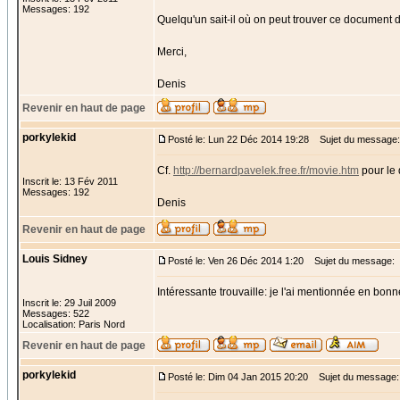
Messages: 192
Quelqu'un sait-il où on peut trouver ce document
Merci,
Denis
Revenir en haut de page
porkylekid
Posté le: Lun 22 Déc 2014 19:28
Sujet du message:
Cf.
http://bernardpavelek.free.fr/movie.htm
pour le 
Inscrit le: 13 Fév 2011
Messages: 192
Denis
Revenir en haut de page
Louis Sidney
Posté le: Ven 26 Déc 2014 1:20
Sujet du message:
Intéressante trouvaille: je l'ai mentionnée en bonn
Inscrit le: 29 Juil 2009
Messages: 522
Localisation: Paris Nord
Revenir en haut de page
porkylekid
Posté le: Dim 04 Jan 2015 20:20
Sujet du message: