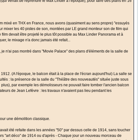
l" (qui venait de reprendre le Max Linder à l'époque), pour faire des plans en 16
 film mixé en THX en France, nous avons (quasiment au sens propre) "essuyés
pour mixer les 40 pistes de son, montées par LE grand monteur son de film qui
e film devait être projeté le plus tôt possible au Max Linder Panorama et à
er, le mixage n'a donc jamais été refait...
, je n'ai pas montré dans "Movie Palace" des plans d'éléments de la salle de
2. (A l'époque, le balcon était à la place de l'écran aujourd'hui) La salle se
ultés : la présence de la salle du "Théâtre des nouveautés" située juste sous
non plus), par exemple les démolisseurs ne pouvait faire tomber l'ancien balcon
tateurs de Jean Lefèvre : les travaux n'avaient pas lieu pendant les
pour une démolition classique.
n avait été refaite dans les années "50" par dessus celle de 1914, sans toucher
s murs "art déco" de 1914 ou d'après - Chaque jour un nouveau morceau de