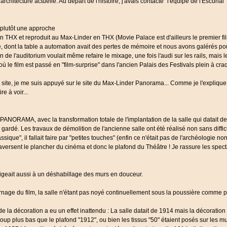
rchitecture actuelle. Au départ de l'histoire, j'avais contacté "l'équipe de l'Escuria
s plutôt une approche
en THX et reproduit au Max-Linder en THX (Movie Palace est d'ailleurs le premier
ille, dont la table a automation avait des pertes de mémoire et nous avons galérés 
e l'auditorium voulait même refaire le mixage, une fois l'audi sur les rails, mais l
le film est passé en "film-surprise" dans l'ancien Palais des Festivals plein à craqu
 site, je me suis appuyé sur le site du Max-Linder Panorama... Comme je l'explique
re à voir...
AMA, avec la transformation totale de l'implantation de la salle qui datait de 191
gardé. Les travaux de démolition de l'ancienne salle ont été réalisé non sans diffic
ique", il fallait faire par "petites touches" (enfin ce n'était pas de l'archéologie 
 traversent le plancher du cinéma et donc le plafond du Théâtre ! Je rassure les spec
bligeait aussi à un déshabillage des murs en douceur.
rnage du film, la salle n'étant pas noyé continuellement sous la poussière comme 
de la décoration a eu un effet inattendu : La salle datait de 1914 mais la décoratio
ucoup plus bas que le plafond "1912", ou bien les tissus "50" étaient posés sur le