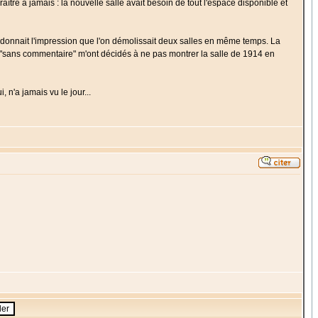
ître à jamais : la nouvelle salle avait besoin de tout l'espace disponible et
" donnait l'impression que l'on démolissait deux salles en même temps. La
 du "sans commentaire" m'ont décidés à ne pas montrer la salle de 1914 en
 n'a jamais vu le jour...