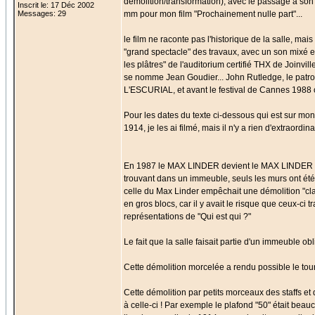
démolition/transformation), avec le passage à son a
Inscrit le: 17 Déc 2002
Messages: 29
mm pour mon film "Prochainement nulle part"...
le film ne raconte pas l'historique de la salle, mai
"grand spectacle" des travaux, avec un son mixé 
les plâtres" de l'auditorium certifié THX de Joinv
se nomme Jean Goudier... John Rutledge, le patron d
L'ESCURIAL, et avant le festival de Cannes 1988 où 
Pour les dates du texte ci-dessous qui est sur mon
1914, je les ai filmé, mais il n'y a rien d'extraordinai
En 1987 le MAX LINDER devient le MAX LINDER PANOR
trouvant dans un immeuble, seuls les murs ont été 
celle du Max Linder empêchait une démolition "class
en gros blocs, car il y avait le risque que ceux-ci
représentations de "Qui est qui ?"
Le fait que la salle faisait partie d'un immeuble o
Cette démolition morcelée a rendu possible le tou
Cette démolition par petits morceaux des staffs et 
à celle-ci ! Par exemple le plafond "50" était bea