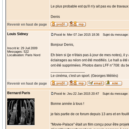
Le plus probable est qu'il n'y ait pas eu de travaux
Denis
Revenir en haut de page
Louis Sidney
Posté le: Mer 07 Jan 2015 18:36
Sujet du message:
Bonjour Denis,
Inscrit le: 29 Juil 2009
Messages: 522
Eh bien si (je n'étais pas à jour de mes notes), il
Localisation: Paris Nord
éclairages au néon ont été modifiés. Le hall a été 
ont été supprimées. Photos dans LFF n°708: du be
_________________
Le cinéma, c'est un sport. (Georges Méliès)
Revenir en haut de page
Bernard Paris
Posté le: Jeu 22 Jan 2015 20:47
Sujet du message: M
Bonne année à tous !
je fais partie de ce forum depuis 13 ans et en fouil
"Movie-Palace" était un film conçu pour être proj