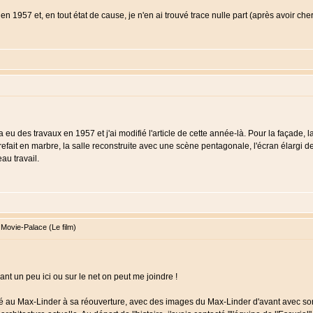
 en 1957 et, en tout état de cause, je n'en ai trouvé trace nulle part (après avoir che
 y a eu des travaux en 1957 et j'ai modifié l'article de cette année-là. Pour la faça
refait en marbre, la salle reconstruite avec une scène pentagonale, l'écran élargi de
au travail.
ovie-Palace (Le film)
lant un peu ici ou sur le net on peut me joindre !
eté au Max-Linder à sa réouverture, avec des images du Max-Linder d'avant avec son 