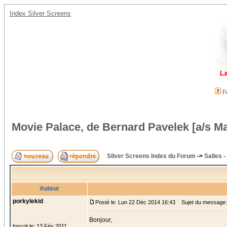
Index Silver Screens
F
Movie Palace, de Bernard Pavelek [a/s Ma
Silver Screens Index du Forum
->
Salles 
Auteur
porkylekid
Posté le: Lun 22 Déc 2014 16:43
Sujet du message: 
Bonjour,
Inscrit le: 13 Fév 2011