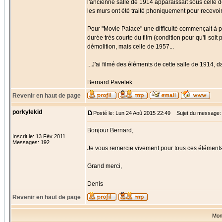
l'ancienne salle de 1914 apparaissait sous celle de
les murs ont été traité phoniquement pour recevoi
Pour "Movie Palace" une difficulté commençait à po
durée très courte du film (condition pour qu'il so
démolition, mais celle de 1957...
...J'ai filmé des éléments de cette salle de 1914, d
Bernard Pavelek
Revenir en haut de page
porkylekid
Posté le: Lun 24 Aoû 2015 22:49
Sujet du message:
Bonjour Bernard,
Inscrit le: 13 Fév 2011
Messages: 192
Je vous remercie vivement pour tous ces éléments. 
Grand merci,
Denis
Revenir en haut de page
Mon