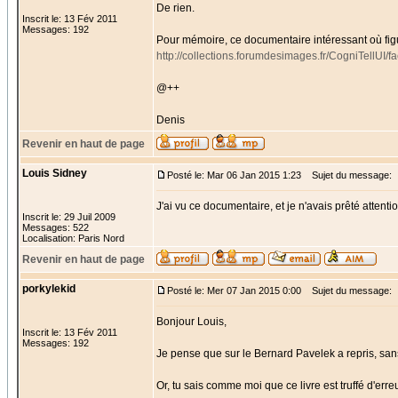
De rien.
Inscrit le: 13 Fév 2011
Messages: 192
Pour mémoire, ce documentaire intéressant où figu
http://collections.forumdesimages.fr/CogniTellUI/
@++
Denis
Revenir en haut de page
Louis Sidney
Posté le: Mar 06 Jan 2015 1:23
Sujet du message:
J'ai vu ce documentaire, et je n'avais prêté attenti
Inscrit le: 29 Juil 2009
Messages: 522
Localisation: Paris Nord
Revenir en haut de page
porkylekid
Posté le: Mer 07 Jan 2015 0:00
Sujet du message:
Bonjour Louis,
Inscrit le: 13 Fév 2011
Messages: 192
Je pense que sur le Bernard Pavelek a repris, san
Or, tu sais comme moi que ce livre est truffé d'erre