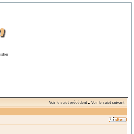
istrer
Voir le sujet précédent
::
Voir le sujet suivant