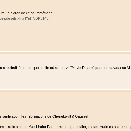
re un extrait de ce court métrage :
faces/details.xhtml?id=VDP5145
on à l'extrait. Je remarque le site où se trouve "Movie Palace" parle de travaux au M.
s vérification, les informations de Chenebault & Gaussel.
urs. L'article sur le Max Linder Panorama, en particulier, est une vraie catastrophe :