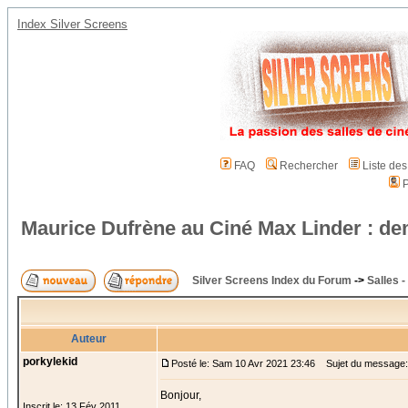
Index Silver Screens
FAQ
Rechercher
Liste de
P
Maurice Dufrène au Ciné Max Linder : d
Silver Screens Index du Forum
->
Salles 
Auteur
porkylekid
Posté le: Sam 10 Avr 2021 23:46
Sujet du message: 
Bonjour,
Inscrit le: 13 Fév 2011