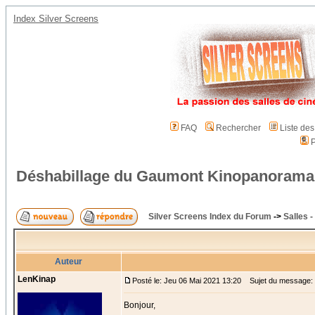
Index Silver Screens
FAQ
Rechercher
Liste de
P
Déshabillage du Gaumont Kinopanorama
Silver Screens Index du Forum
->
Salles -
Auteur
LenKinap
Posté le: Jeu 06 Mai 2021 13:20
Sujet du message: 
Bonjour,