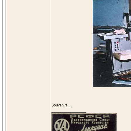
Souvenirs …
_________________