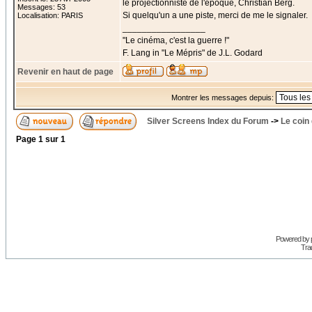
le projectionniste de l'époque, Christian Berg.
Messages: 53
Si quelqu'un a une piste, merci de me le signaler.
Localisation: PARIS
_________________
"Le cinéma, c'est la guerre !"
F. Lang in "Le Mépris" de J.L. Godard
Revenir en haut de page
Montrer les messages depuis:
Silver Screens Index du Forum
->
Le coin
Page
1
sur
1
Powered by
Trad