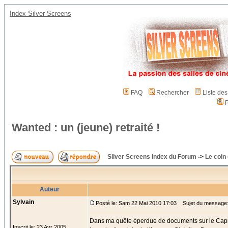
Index Silver Screens
FAQ
Rechercher
Liste de
P
Wanted : un (jeune) retraité !
Silver Screens Index du Forum
->
Le coin
Auteur
Sylvain
Posté le: Sam 22 Mai 2010 17:03
Sujet du message: W
Dans ma quête éperdue de documents sur le Capri (
Inscrit le: 23 Avr 2005