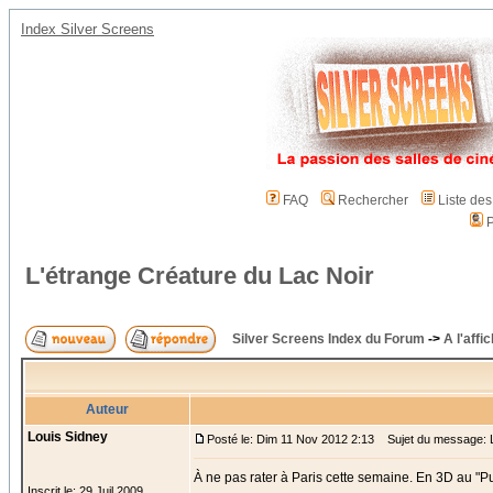
Index Silver Screens
FAQ
Rechercher
Liste de
P
L'étrange Créature du Lac Noir
Silver Screens Index du Forum
->
A l'affi
Auteur
Louis Sidney
Posté le: Dim 11 Nov 2012 2:13
Sujet du message: L'
À ne pas rater à Paris cette semaine. En 3D au "Pub
Inscrit le: 29 Juil 2009