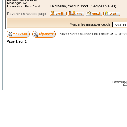
_________________
Messages: 522
Le cinéma, c'est un sport. (Georges Méliès)
Localisation: Paris Nord
Revenir en haut de page
Montrer les messages depuis:
Silver Screens Index du Forum
->
A l'affi
Page
1
sur
1
Powered by
Trad