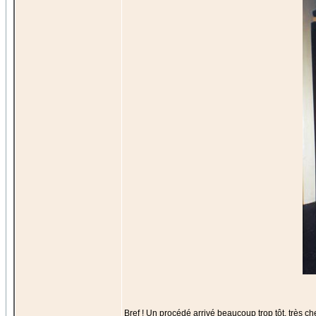
Bref ! Un procédé arrivé beaucoup trop tôt, très cher