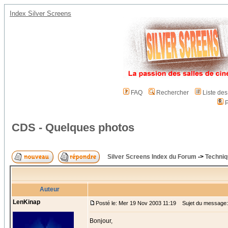
Index Silver Screens
FAQ
Rechercher
Liste de
P
CDS - Quelques photos
Silver Screens Index du Forum
->
Techniq
Auteur
LenKinap
Posté le: Mer 19 Nov 2003 11:19
Sujet du message:
Bonjour,