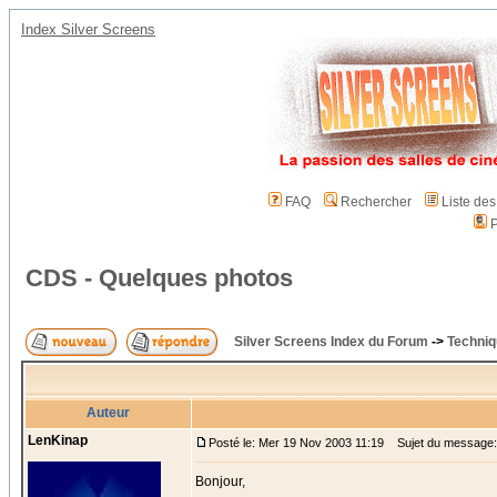
Index Silver Screens
FAQ
Rechercher
Liste de
P
CDS - Quelques photos
Silver Screens Index du Forum
->
Techniq
Auteur
LenKinap
Posté le: Mer 19 Nov 2003 11:19
Sujet du message:
Bonjour,