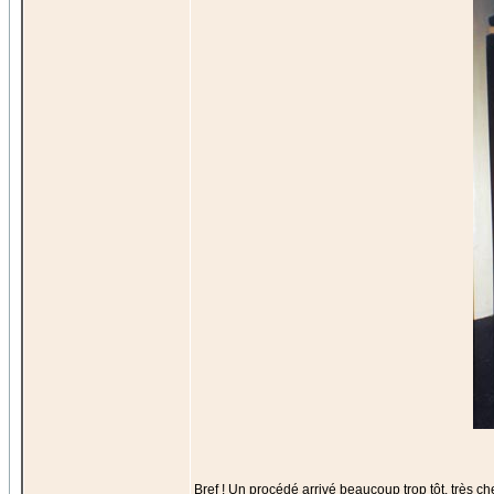
Bref ! Un procédé arrivé beaucoup trop tôt, très cher