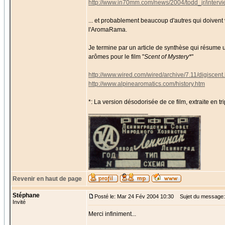
http://www.in70mm.com/news/2004/todd_jr/intervi
... et probablement beaucoup d'autres qui doiven
l'AromaRama.
Je termine par un article de synthèse qui résume 
arômes pour le film "
Scent of Mystery*
"
http://www.wired.com/wired/archive/7.11/digiscen
http://www.alpinearomatics.com/history.htm
*: La version désodorisée de ce film, extraite en t
_________________
Revenir en haut de page
Stéphane
Posté le: Mar 24 Fév 2004 10:30
Sujet du message:
Invité
Merci infiniment...