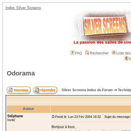
Index Silver Screens
FAQ
Rechercher
Liste de
P
Odorama
Silver Screens Index du Forum
->
Techniq
Auteur
Stéphane
Posté le: Lun 23 Fév 2004 18:32
Sujet du message
Invité
Bonjour à tous,