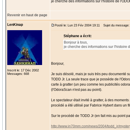
je cherche des informations sur l'histoire de l'O
Revenir en haut de page
LenKinap
Posté le: Lun 23 Fév 2004 19:11
Sujet du message:
Stéphane a écrit:
Bonjour à tous,
je cherche des informations sur l'histoir
Bonjour,
Inscrit le: 17 Déc 2002
Messages: 668
Je suis désolé, mais je suis très peu documenté 
TODD Jr. La seule trace que je possède de l'Odor
carte à gratter (un peu comme les publicités odora
(l'OdoraScan n'est pas au point).
Le spectateur était invité à gratter, à des moments 
procédé a été utilisé par Fabrice Hybert dans un 
Sur le procédé de TODD Jr (en fait mis au point p
http://www.in70mm.com/news/2004/todd_jr/myster