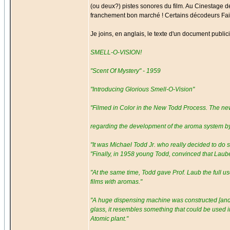
(ou deux?) pistes sonores du film. Au Cinestage de
franchement bon marché ! Certains décodeurs Fairch
Je joins, en anglais, le texte d'un document publici
SMELL-O-VISION!
"Scent Of Mystery" - 1959
"Introducing Glorious Smell-O-Vision"
"Filmed in Color in the New Todd Process. The n
regarding the development of the aroma system by
"It was Michael Todd Jr. who really decided to do
"Finally, in 1958 young Todd, convinced that Laube 
"At the same time, Todd gave Prof. Laub the full us
films with aromas."
"A huge dispensing machine was constructed [and] i
glass, it resembles something that could be used 
Atomic plant."