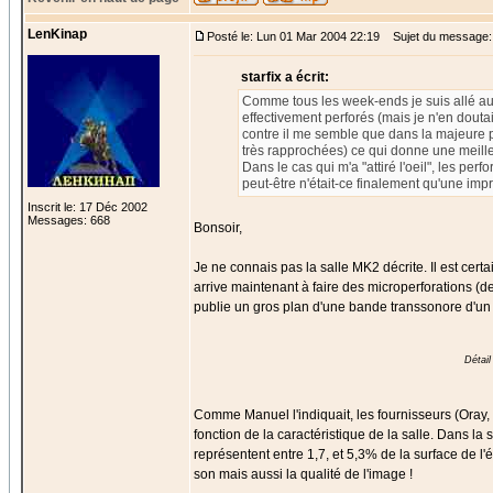
LenKinap
Posté le: Lun 01 Mar 2004 22:19
Sujet du message:
starfix a écrit:
Comme tous les week-ends je suis allé au c
effectivement perforés (mais je n'en douta
contre il me semble que dans la majeure pa
très rapprochées) ce qui donne une meilleu
Dans le cas qui m'a "attiré l'oeil", les pe
peut-être n'était-ce finalement qu'une imp
Inscrit le: 17 Déc 2002
Messages: 668
Bonsoir,
Je ne connais pas la salle MK2 décrite. Il est cer
arrive maintenant à faire des microperforations (d
publie un gros plan d'une bande transsonore d'u
Détai
Comme Manuel l'indiquait, les fournisseurs (Oray, 
fonction de la caractéristique de la salle. Dans la
représentent entre 1,7, et 5,3% de la surface de l
son mais aussi la qualité de l'image !