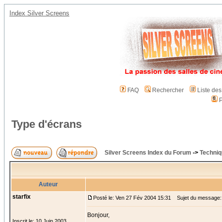
Index Silver Screens
FAQ
Rechercher
Liste de
P
Type d'écrans
Silver Screens Index du Forum
->
Techniq
Auteur
starfix
Posté le: Ven 27 Fév 2004 15:31
Sujet du message: 
Bonjour,
Inscrit le: 10 Juin 2003