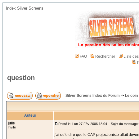
Index Silver Screens
FAQ
Rechercher
Liste de
P
question
Silver Screens Index du Forum
->
Le coin
Auteur
julie
Posté le: Lun 27 Fév 2006 18:04
Sujet du message: 
Invité
j'ai ouïe dire que le CAP projectioniste allait deven