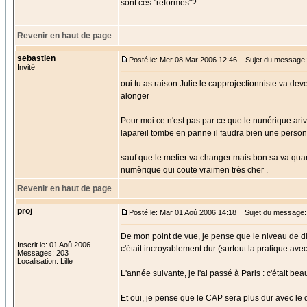
sont ces "réformes"?
Revenir en haut de page
sebastien
Posté le: Mer 08 Mar 2006 12:46
Sujet du message:
Invité
oui tu as raison Julie le capprojectionniste va de
alonger
Pour moi ce n'est pas par ce que le nunérique arive l
lapareil tombe en panne il faudra bien une personne e
sauf que le metier va changer mais bon sa va qu
numèrique qui coute vraimen très cher .
Revenir en haut de page
proj
Posté le: Mar 01 Aoû 2006 14:18
Sujet du message:
De mon point de vue, je pense que le niveau de di
Inscrit le: 01 Aoû 2006
c'était incroyablement dur (surtout la pratique av
Messages: 203
Localisation: Lille
L'année suivante, je l'ai passé à Paris : c'était 
Et oui, je pense que le CAP sera plus dur avec le d