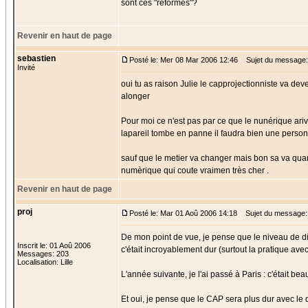
sont ces "réformes"?
Revenir en haut de page
sebastien
Posté le: Mer 08 Mar 2006 12:46
Sujet du message:
Invité
oui tu as raison Julie le capprojectionniste va de
alonger
Pour moi ce n'est pas par ce que le nunérique arive l
lapareil tombe en panne il faudra bien une personne e
sauf que le metier va changer mais bon sa va qu
numèrique qui coute vraimen très cher .
Revenir en haut de page
proj
Posté le: Mar 01 Aoû 2006 14:18
Sujet du message:
De mon point de vue, je pense que le niveau de di
Inscrit le: 01 Aoû 2006
c'était incroyablement dur (surtout la pratique av
Messages: 203
Localisation: Lille
L'année suivante, je l'ai passé à Paris : c'était 
Et oui, je pense que le CAP sera plus dur avec le d