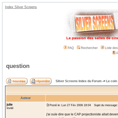
Index Silver Screens
FAQ
Rechercher
Liste de
P
question
Silver Screens Index du Forum
->
Le coin
Auteur
julie
Posté le: Lun 27 Fév 2006 18:04
Sujet du message: 
Invité
j'ai ouïe dire que le CAP projectioniste allait deven