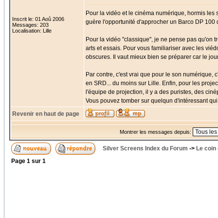
Pour la vidéo et le cinéma numérique, hormis les 
Inscrit le: 01 Aoû 2006
guère l'opportunité d'approcher un Barco DP 100 
Messages: 203
Localisation: Lille
Pour la vidéo "classique", je ne pense pas qu'on
arts et essais. Pour vous familiariser avec les vié
obscures. Il vaut mieux bien se préparer car le jou
Par contre, c'est vrai que pour le son numérique, c
en SRD... du moins sur Lille. Enfin, pour les projec
l'équipe de projection, il y a des puristes, des ci
Vous pouvez tomber sur quelqun d'intéressant qui 
Revenir en haut de page
Montrer les messages depuis:
Silver Screens Index du Forum
->
Le coin
Page
1
sur
1