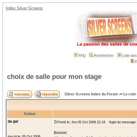
Index Silver Screens
FAQ
Rechercher
Liste de
P
choix de salle pour mon stage
Silver Screens Index du Forum
->
Le coin
Auteur
da gal
Posté le: Jeu 05 Oct 2006 22:19
Sujet du message: c
Bonsoir,
Inscrit le: 05 Oct 2006