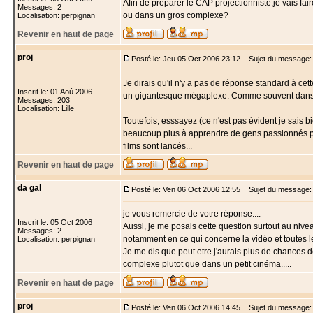
Afin de préparer le CAP projectionniste,je vais fa
Messages: 2
ou dans un gros complexe?
Localisation: perpignan
Revenir en haut de page
proj
Posté le: Jeu 05 Oct 2006 23:12
Sujet du message:
Je dirais qu'il n'y a pas de réponse standard à 
Inscrit le: 01 Aoû 2006
un gigantesque mégaplexe. Comme souvent dans ce 
Messages: 203
Localisation: Lille
Toutefois, esssayez (ce n'est pas évident je sais bi
beaucoup plus à apprendre de gens passionnés par
films sont lancés...
Revenir en haut de page
da gal
Posté le: Ven 06 Oct 2006 12:55
Sujet du message:
je vous remercie de votre réponse....
Inscrit le: 05 Oct 2006
Aussi, je me posais cette question surtout au nivea
Messages: 2
notamment en ce qui concerne la vidéo et toutes le
Localisation: perpignan
Je me dis que peut etre j'aurais plus de chances de
complexe plutot que dans un petit cinéma.....
Revenir en haut de page
proj
Posté le: Ven 06 Oct 2006 14:45
Sujet du message: